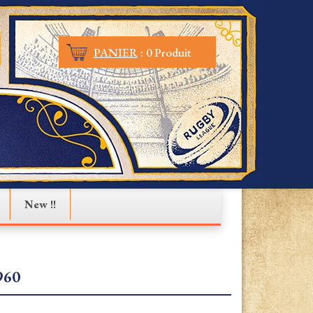
PANIER
:
0 Produit
New !!
960