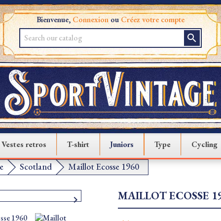
Bienvenue,
Connexion
ou
Créez votre compte
search
Vestes retros
T-shirt
Juniors
Type
Cycling
e
Scotland
Maillot Ecosse 1960
MAILLOT ECOSSE 1
