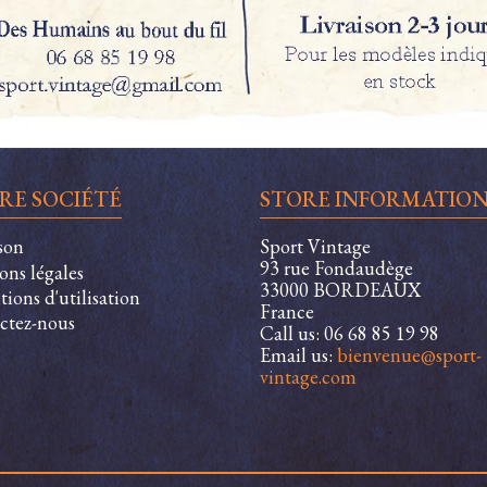
RE SOCIÉTÉ
STORE INFORMATIO
son
Sport Vintage
93 rue Fondaudège
ons légales
33000 BORDEAUX
ions d'utilisation
France
ctez-nous
Call us:
06 68 85 19 98
Email us:
bienvenue@sport-
vintage.com