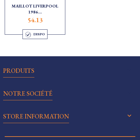
MAILLOT LIVERPOOL
1986...
54.13
DISPO

PRODUITS

NOTRE SOCIÉTÉ
keyboard_arrow_down
STORE INFORMATION